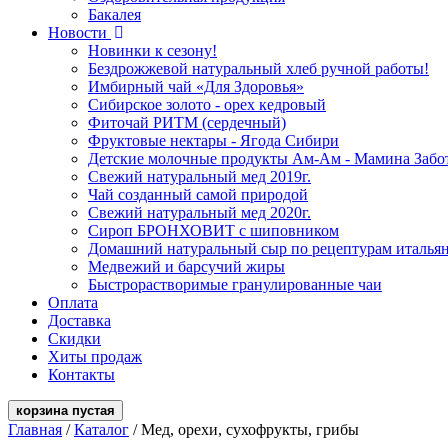
Бакалея
Новости
Новинки к сезону!
Бездрожжевой натуральный хлеб ручной работы!
Имбирный чай «Для Здоровья»
Сибирское золото - орех кедровый
Фиточай РИТМ (сердечный)
Фруктовые нектары - Ягода Сибири
Детские молочные продукты Ам-Ам - Мамина Забо
Свежий натуральный мед 2019г.
Чай созданный самой природой
Свежий натуральный мед 2020г.
Сироп БРОНХОВИТ с шиповником
Домашний натуральный сыр по рецептурам италья
Медвежий и барсучий жиры
Быстрорастворимые гранулированные чаи
Оплата
Доставка
Скидки
Хиты продаж
Контакты
корзина
пустая
Главная
/
Каталог
/
Мед, орехи, сухофрукты, грибы