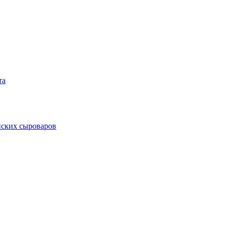
та
нских сыроваров