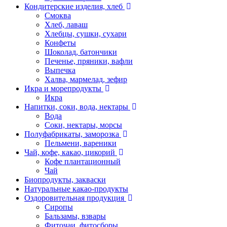
Кондитерские изделия, хлеб
Смоква
Хлеб, лаваш
Хлебцы, сушки, сухари
Конфеты
Шоколад, батончики
Печенье, пряники, вафли
Выпечка
Халва, мармелад, зефир
Икра и морепродукты
Икра
Напитки, соки, вода, нектары
Вода
Соки, нектары, морсы
Полуфабрикаты, заморозка
Пельмени, вареники
Чай, кофе, какао, цикорий
Кофе плантационный
Чай
Биопродукты, закваски
Натуральные какао-продукты
Оздоровительная продукция
Сиропы
Бальзамы, взвары
Фиточаи, фитосборы