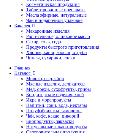
Косметическая продукция
Таблетированные препараты
Масла эфирные, натуральные
Чай в подарочной упаковке
Бакалея
Макаронные изделия
Растительное, оливковое масло
Сахар, соль, сода
Продукты быстрого приготовления
Хлопья, каши, мюсли, отруби
Чипсы, сухарики, снеки
Главная
Каталог
Молоко, сыр, яйцо
Мясные изделия, деликатесы
Мед, орехи, сухофрукты, грибы
Кондитерские изделия, хлеб
Икра и морепродукты
Напитки, соки, вода, нектары
Полуфабрикаты, заморозка
Чай, кофе, какао, цикорий
Биопродукты, закваски
Натуральные какао-продукты
Оздоровительная продукция